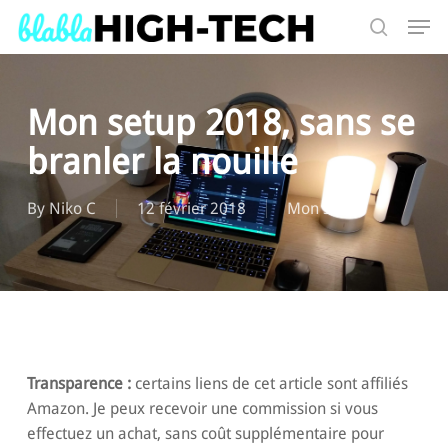
Skip
Men
to
search
main
Search
content
Mon setup 2018, sans se
branler la nouille
By
Niko C
12 février 2018
Mon setup
Transparence :
certains liens de cet article sont affiliés
Amazon. Je peux recevoir une commission si vous
effectuez un achat, sans coût supplémentaire pour