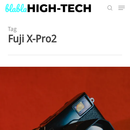
Skip
Men
to
search
main
Search
content
Tag
Fuji X-Pro2