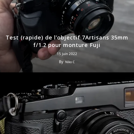
Test (rapide) de l’objectif 7Artisans 35mm
f/1.2 pour monture Fuji
15 juin 2022
By
Niko C