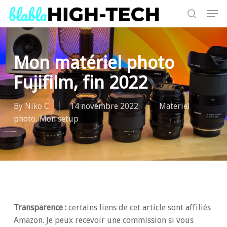
Skip
Men
to
search
main
content
Mon matériel photo
Fujifilm, fin 2022
By
Niko C
14 novembre 2022
Materiel
photo
,
Mon setup
Transparence :
certains liens de cet article sont affiliés
Amazon. Je peux recevoir une commission si vous