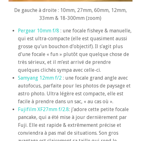
De gauche à droite : 10mm, 27mm, 60mm, 12mm,
33mm & 18-300mm (zoom)
Pergear 10mm f/8
: une focale fisheye & manuelle,
qui est ultra-compacte (elle est quasiment aussi
grosse qu’un bouchon d’objectif). Il s’agit plus
d’une focale « fun » plutôt que quelque chose de
très sérieux, et il m’est arrivé de prendre
quelques clichés sympa avec celle-ci.
Samyang 12mm f/2
: une focale grand angle avec
autofocus, parfaite pour les photos de paysage et
astro photo. Ultra légère est compacte, elle est
facile à prendre dans un sac, « au cas où ».
Fujifilm XF27mm f/2.8
: j’adore cette petite focale
pancake, qui a été mise à jour dernièrement par
Fuji. Elle est rapide & extrêmement précise et
conviendra à pas mal de situations. Son gros
avantage est clairement sa taille qui rend le