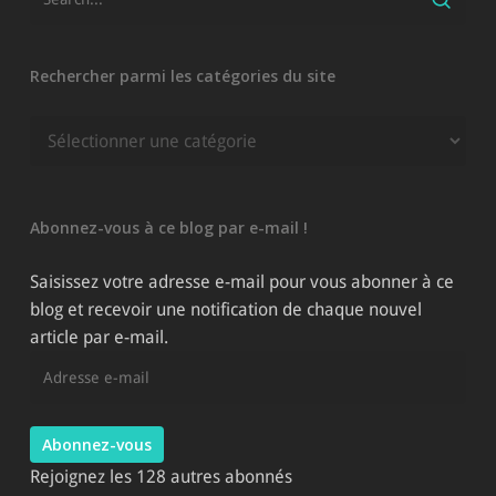
Rechercher parmi les catégories du site
Rechercher
parmi
les
catégories
Abonnez-vous à ce blog par e-mail !
du
site
Saisissez votre adresse e-mail pour vous abonner à ce
blog et recevoir une notification de chaque nouvel
article par e-mail.
Adresse
e-
mail
Abonnez-vous
Rejoignez les 128 autres abonnés