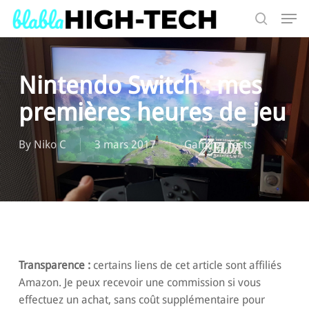
Skip
Men
to
search
main
Search
content
Nintendo Switch : mes
premières heures de jeu
By
Niko C
3 mars 2017
Gaming
,
Tests
Transparence :
certains liens de cet article sont affiliés
Amazon. Je peux recevoir une commission si vous
effectuez un achat, sans coût supplémentaire pour