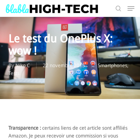
Skip
Men
to
search
main
Search
content
Le test du OnePlus X:
wow !
By
Niko C
22 novembre 2015
Smartphones
,
Tests
Transparence :
certains liens de cet article sont affiliés
Amazon. Je peux recevoir une commission si vous