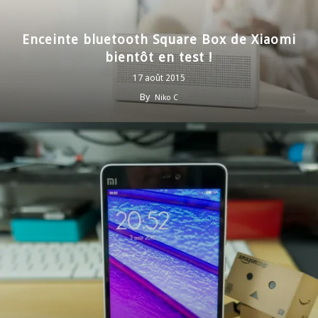
Enceinte bluetooth Square Box de Xiaomi
bientôt en test !
17 août 2015
By
Niko C