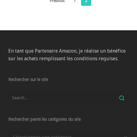
Previous
1
2
En tant que Partenaire Amazon, je réalise un bénéfice
sur les achats remplissant les conditions requises.
Rechercher sur le site
Rechercher parmi les catégories du site
Rechercher