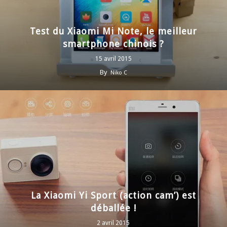
Test du Xiaomi Mi Note, le meilleur
smartphone chinois ?
15 avril 2015
By
Niko C
La Xiaomi Yi Sport (action cam’) est
déballée !
2 avril 2015