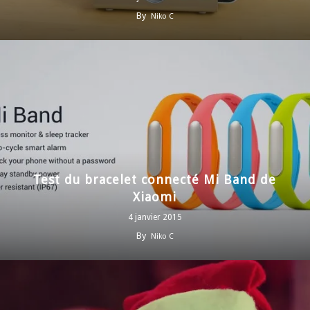
By
Niko C
Test du bracelet connecté Mi Band de
Xiaomi
4 janvier 2015
By
Niko C