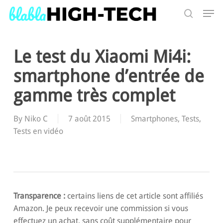
Skip
Men
to
search
main
Search
content
Le test du Xiaomi Mi4i:
smartphone d’entrée de
gamme très complet
By
Niko C
7 août 2015
Smartphones
,
Tests
,
Tests en vidéo
Transparence :
certains liens de cet article sont affiliés
Amazon. Je peux recevoir une commission si vous
effectuez un achat, sans coût supplémentaire pour