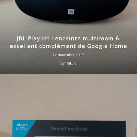
JBL Playlist : enceinte multiroom &
excellent complément de Google Home
12 novembre 2017
By
Niko C