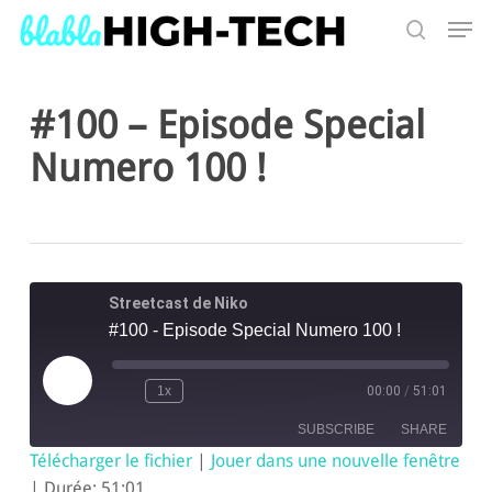
Skip
Men
to
search
main
Search
content
#100 – Episode Special
Numero 100 !
Streetcast de Niko
#100 - Episode Special Numero 100 !
Play
1x
00:00
/
51:01
Episode
SUBSCRIBE
SHARE
Télécharger le fichier
|
Jouer dans une nouvelle fenêtre
|
Durée: 51:01