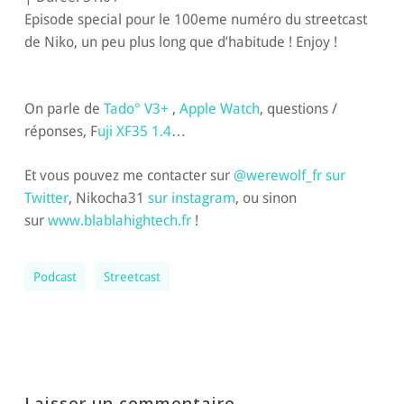
SHARE
RSS FEED
Episode special pour le 100eme numéro du streetcast
LINK
de Niko, un peu plus long que d’habitude ! Enjoy !
EMBED
On parle de
Tado° V3+
,
Apple Watch
, questions /
réponses, F
uji XF35 1.4
…
Et vous pouvez me contacter sur
@werewolf_fr sur
Twitter
, Nikocha31
sur instagram
, ou sinon
sur
www.blablahightech.fr
!
Podcast
Streetcast
Laisser un commentaire