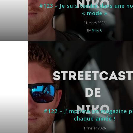
#123 – Je suis tombé dans une no
« mode »
21 mars 2026
By
Niko C
#122 – J’imprime un magazine 
chaque année !
1 février 2026