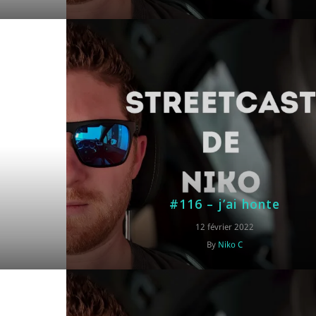
#116 – j’ai honte
12 février 2022
By
Niko C