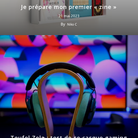
Je prépare mon premier « zine »
21 mai 2023
By
Niko C
Teufel Zola : test de ce casque gaming