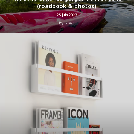
(roadbook & photos)
25 juin 2023
By
Niko C