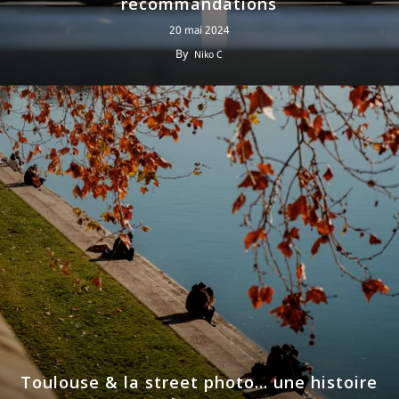
recommandations
20 mai 2024
By
Niko C
Toulouse & la street photo… une histoire