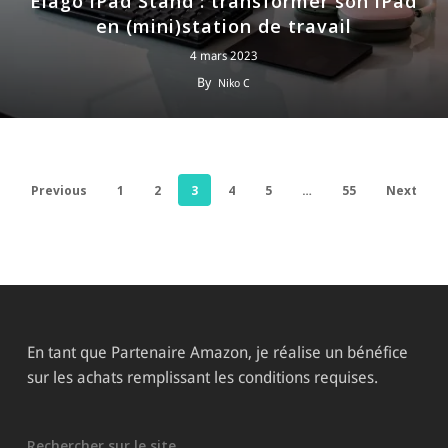
Elago iPad Stand : transformer son iPad
en (mini)station de travail
4 mars 2023
By
Niko C
Previous
1
2
3
4
5
…
55
Next
En tant que Partenaire Amazon, je réalise un bénéfice
sur les achats remplissant les conditions requises.
Rechercher sur le site