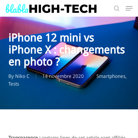
Skip
Men
to
search
main
Search
content
iPhone 12 mini vs
iPhone X : changements
en photo ?
By
Niko C
14 novembre 2020
Smartphones
,
Tests
Transparence :
certains liens de cet article sont affiliés