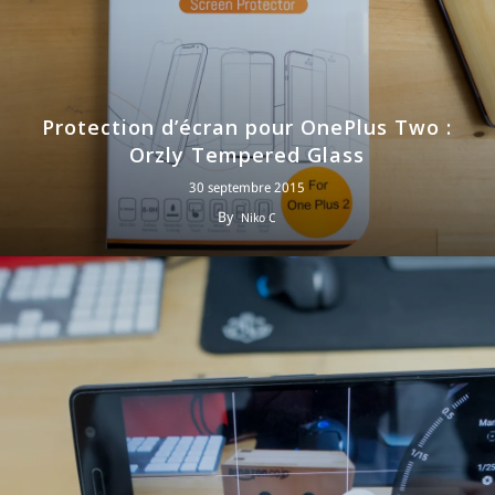
Protection d’écran pour OnePlus Two :
Orzly Tempered Glass
30 septembre 2015
By
Niko C