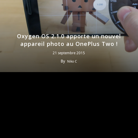
Oxygen OS 2.1.0 apporte un nouvel
appareil photo au OnePlus Two !
21 septembre 2015
By
Niko C