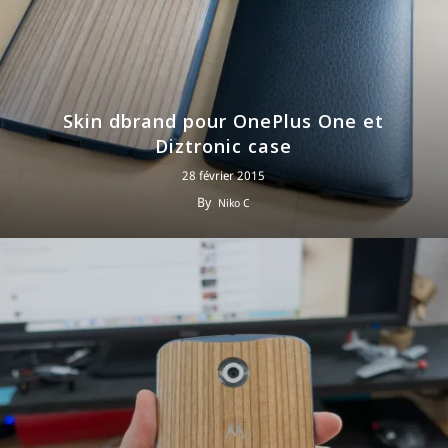
Skin dbrand pour OnePlus One et
Diztronic case
28 février 2015
By
Niko C