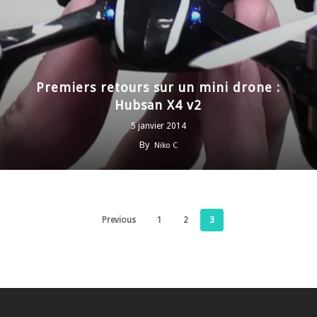
Premiers retours sur un mini drone :
Hubsan X4 v2
5 janvier 2014
By
Niko C
Previous
1
2
3