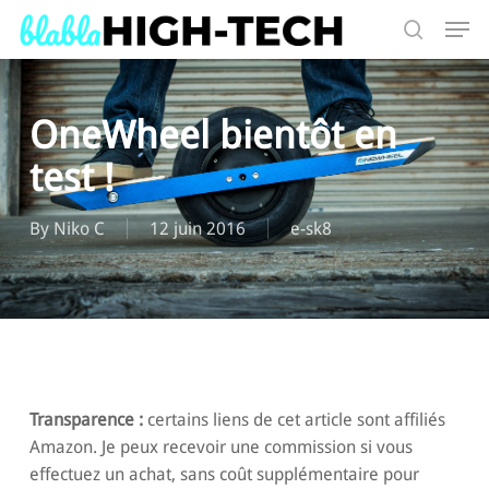
Skip
Men
to
search
main
Search
content
OneWheel bientôt en
test !
By
Niko C
12 juin 2016
e-sk8
Transparence :
certains liens de cet article sont affiliés
Amazon. Je peux recevoir une commission si vous
effectuez un achat, sans coût supplémentaire pour