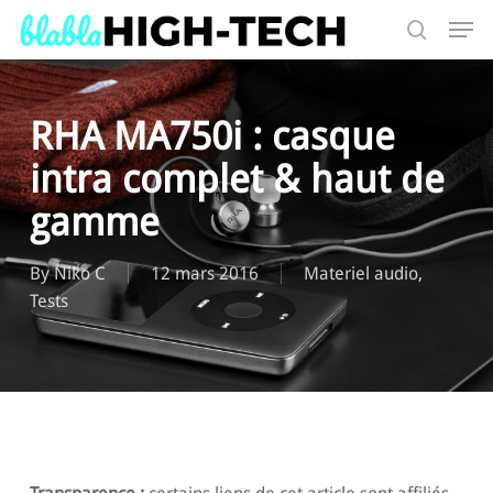
Skip
Men
to
search
main
Search
content
RHA MA750i : casque
intra complet & haut de
gamme
By
Niko C
12 mars 2016
Materiel audio
,
Tests