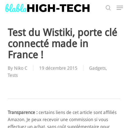
Skip
Men
to
search
main
Search
content
Test du Wistiki, porte clé
connecté made in
France !
By
Niko C
19 décembre 2015
Gadgets
,
Tests
Transparence :
certains liens de cet article sont affiliés
Amazon. Je peux recevoir une commission si vous
effectuez un achat, sans coût supplémentaire pour