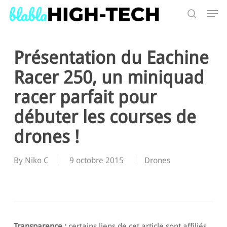
Skip
Men
to
search
main
Search
content
Présentation du Eachine
Racer 250, un miniquad
racer parfait pour
débuter les courses de
drones !
By
Niko C
9 octobre 2015
Drones
Transparence :
certains liens de cet article sont affiliés