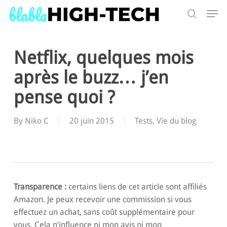
Skip
Men
to
search
main
Search
content
Netflix, quelques mois
après le buzz… j’en
pense quoi ?
By
Niko C
20 juin 2015
Tests
,
Vie du blog
Transparence :
certains liens de cet article sont affiliés
Amazon. Je peux recevoir une commission si vous
effectuez un achat, sans coût supplémentaire pour
vous. Cela n’influence ni mon avis ni mon