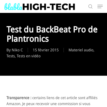
Skip
Men
to
search
main
Search
content
Test du BackBeat Pro de
Plantronics
By
Niko C
15 février 2015
Materiel audio
,
Tests
,
Tests en vidéo
Transparence :
certains liens de cet article sont affiliés
Amazon. Je peux recevoir une commission si vous