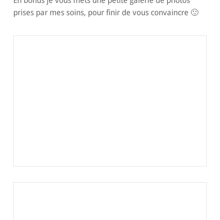
En bonus je vous mets une petite galerie de photos
prises par mes soins, pour finir de vous convaincre 🙂