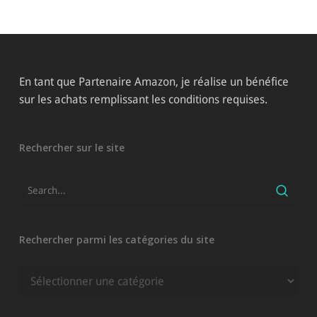
En tant que Partenaire Amazon, je réalise un bénéfice
sur les achats remplissant les conditions requises.
Rechercher sur le site
Rechercher parmi les catégories du site
Rechercher
parmi
les