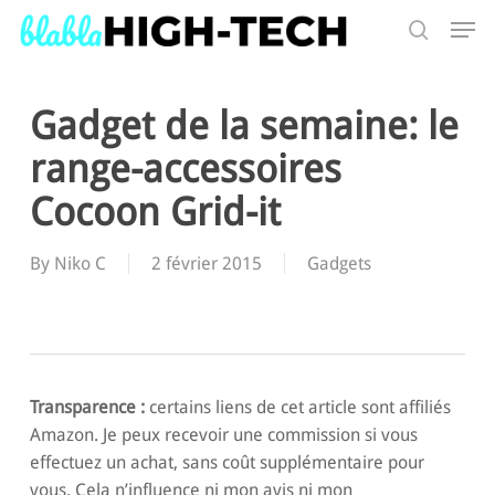
Skip
Men
to
search
main
Search
content
Gadget de la semaine: le
range-accessoires
Cocoon Grid-it
By
Niko C
2 février 2015
Gadgets
Transparence :
certains liens de cet article sont affiliés
Amazon. Je peux recevoir une commission si vous
effectuez un achat, sans coût supplémentaire pour
vous. Cela n’influence ni mon avis ni mon