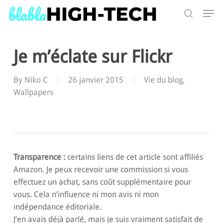
Skip
Men
to
search
main
Search
content
Je m’éclate sur Flickr
By
Niko C
26 janvier 2015
Vie du blog
,
Wallpapers
Transparence :
certains liens de cet article sont affiliés
Amazon. Je peux recevoir une commission si vous
effectuez un achat, sans coût supplémentaire pour
vous. Cela n’influence ni mon avis ni mon
indépendance éditoriale.
J’en avais déjà parlé, mais je suis vraiment satisfait de