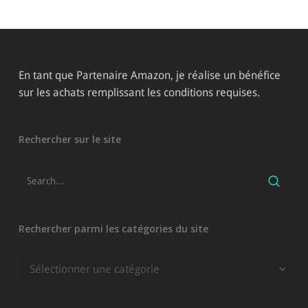
En tant que Partenaire Amazon, je réalise un bénéfice
sur les achats remplissant les conditions requises.
Rechercher sur le site
Rechercher parmi les catégories du site
Rechercher
parmi
les