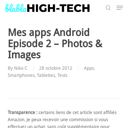
Skip
Men
to
search
main
Search
content
Mes apps Android
Episode 2 – Photos &
Images
By
Niko C
28 octobre 2012
Apps
,
Smartphones
,
Tablettes
,
Tests
Transparence :
certains liens de cet article sont affiliés
Amazon. Je peux recevoir une commission si vous
effectuez un achat, sans coût supplémentaire pour