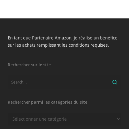
En tant que Partenaire Amazon, je réalise un bénéfice
sur les achats remplissant les conditions requises.
Rechercher sur le site
Rechercher parmi les catégories du site
Rechercher
parmi