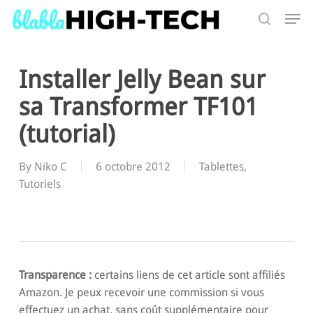
Skip
Men
to
search
main
Search
content
Installer Jelly Bean sur
sa Transformer TF101
(tutorial)
By
Niko C
6 octobre 2012
Tablettes
,
Tutoriels
Transparence :
certains liens de cet article sont affiliés
Amazon. Je peux recevoir une commission si vous
effectuez un achat, sans coût supplémentaire pour