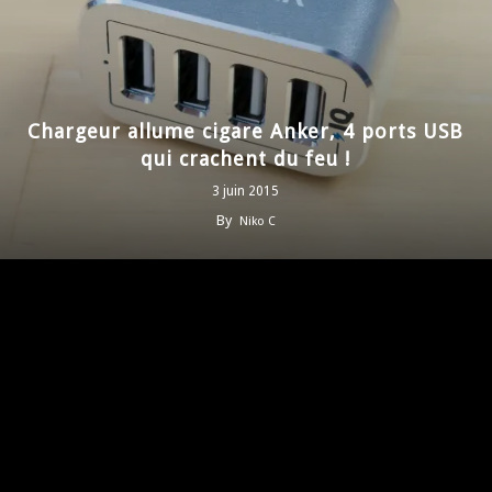
Chargeur allume cigare Anker, 4 ports USB
qui crachent du feu !
3 juin 2015
By
Niko C