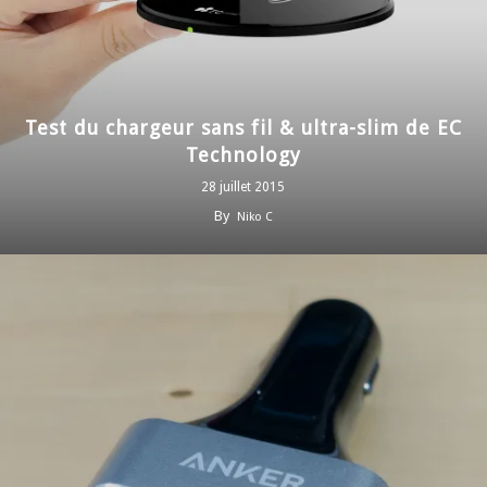
Test du chargeur sans fil & ultra-slim de EC
Technology
28 juillet 2015
By
Niko C