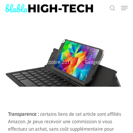
Skip
Men
to
search
main
Search
content
Clavier Zagg Pocket :
compact !
By
Niko C
6 octobre 2015
Gadgets
,
Tests
Transparence :
certains liens de cet article sont affiliés
Amazon. Je peux recevoir une commission si vous
effectuez un achat, sans coût supplémentaire pour